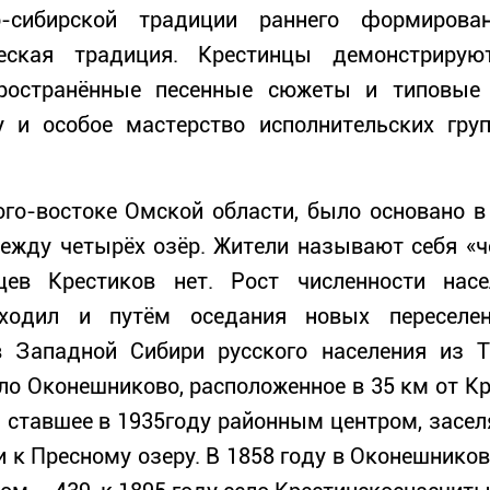
ко-сибирской традиции раннего формирова
ческая традиция. Крестинцы демонстрирую
ространённые песенные сюжеты и типовые 
 и особое мастерство исполнительских гру
юго-востоке Омской области, было основано в
между четырёх озёр. Жители называют себя «
ев Крестиков нет. Рост численности нас
сходил и путём оседания новых переселен
 Западной Сибири русского населения из Та
ело Оконешниково, расположенное в 35 км от К
и ставшее в 1935году районным центром, зас
 к Пресному озеру. В 1858 году в Оконешников