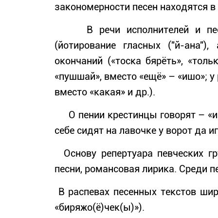
закономерности песен находятся в
В речи исполнителей и песен
(йотирование гласных ("й-ана"),
окончаний («тоска бярёть», «тол
«пушшай», вместо «ещё» – «ишо»; у
вместо «какая» и др.).
О пении крестинцы говорят – «игр
себе сидят на лавочке у ворот да и
Основу репертуара певческих гру
песни, романсовая лирика. Среди п
В распевах песенных текстов широ
«биряжо(ё)чек(ы)»).