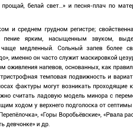
, прощай, белай свет…» и песня-плач по мат
ом и среднем грудном регистре; свойственн
т пение ярким, насыщенным звуком, выдел
, чаще медленный. Сольный запев более св
до», именно он часто служит маскировкой цезу
м оживления напевов, основанных, как правил
утристрофная темповая подвижность и вариати
лосах фактуры могут возникать проходящие к
жно считать ладовую модель минора с переме
им ходом у верхнего подголоска от септимы ч
«Перепёлочка», «Горы Воробьёвские», «Рвала р
ь девчонке» и др.