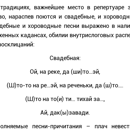
адициях, важнейшее место в репертуаре з
во, нараспев поются и свадебные, и хоровод
адебные и хороводные песни выражено в нали
женных кадансах, обилии внутрислоговых распе
восклицаний:
Свадебная:
Ой, на реке, да (ши)то…эй,
(Ш)то-то на ре…эй, на реченьки, да (ш)то….
(Ш)то на то(и) ти… тихай за…,
Ай, дак(ы)завади.
олняемые песни-причитания – плач невес