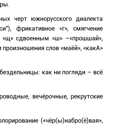
уры.
х черт южнорусского диалекта
си"), фрикативное «г», смягчение
на «щ» сдвоенным «ш» –«прошшай»,
и произношения слов «маёй», «какА»
бездельницы: как ни погляди – всё
роводные, вечёрочные, рекрутские
лорирование («чёр(ы)набро(ё)вая»,