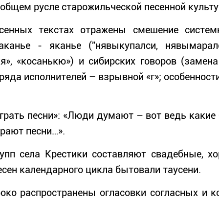
 общем русле старожильческой песенной культ
ных текстах отражены смешение системны
 аканье - яканье ("нявыкупалси, нявымарал
ькя», «косанькю») и сибирских говоров (заме
 ряда исполнителей – взрывной «г»; особенност
ать песни»: «Люди думают – вот ведь какие 
грают песни…».
пп села Крестики составляют свадебные, хо
есен календарного цикла бытовали таусени.
ко распространены огласовки согласных и ко