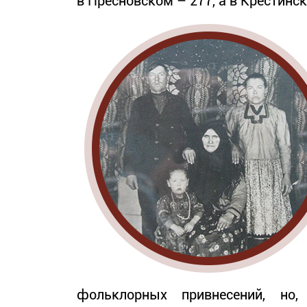
в Пресновском – 277, а в Крестинс
фольклорных привнесений, но,