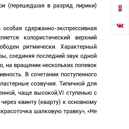
ери (перешедшая в разряд лирики)
а особая сдержанно-экспрессивная
яется колористический верхний
ободен ритмически. Характерный
ры, соединяя последний звук одной
о, на вращении нескольких попевок
вность. В сочетании поступенного
ластерные созвучия. Типичной для
нной, чаще высокой,VI ступенью с
ерез квинту (кварту) к основному
аскрасоточка шалковую травку», «Не