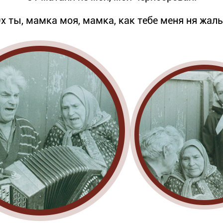
х ты, мамка моя, мамка, как тебе меня ня жал