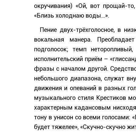
окручивания) «Ой, вот прощай-то
«Близь холоднаю воды…».
Пение двух-трёхголосное, в низк
вокальная манера. Преобладае
подголосок; темп неторопливый
исполнительский приём – «глиссан
фразы с началом другой. Средство
небольшого диапазона, служат вн
движения и опеваний в разных го
музыкального стиля Крестиков мо
характерным кадансовым нисходящ
тону в унисон со всеми голосами: 
будет тяжелее», «Скучно-скучно жит