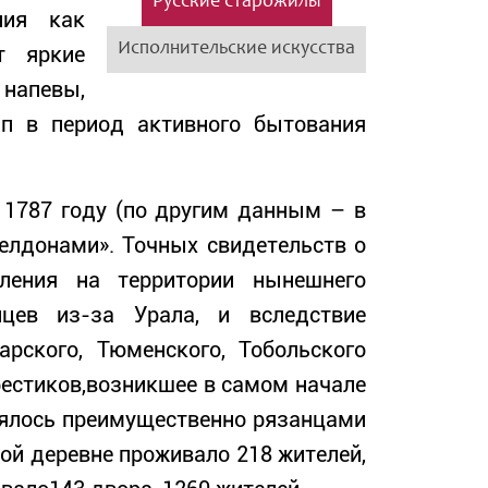
Русские старожилы
ния как
Исполнительские искусства
т яркие
напевы,
пп в период активного бытования
 1787 году (по другим данным – в
челдонами». Точных свидетельств о
еления на территории нынешнего
цев из-за Урала, и вследствие
рского, Тюменского, Тобольского
рестиков,возникшее в самом начале
елялось преимущественно рязанцами
ой деревне проживало 218 жителей,