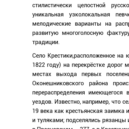
стилистически целостной русс
уникальная узколокальная пев
мелодические варианты на расп
развитую многоголосную фактуру
традиции.
Село Крестики,расположенное на 
1822 году) на перекрёстке дорог 
местах выхода первых поселенц
Оконешниковского района прои
перераспределения имеющегося в
уездов. Известно, например, что с
19 века как крестьянская заимка 
и туляками; подселялись рязанцы и