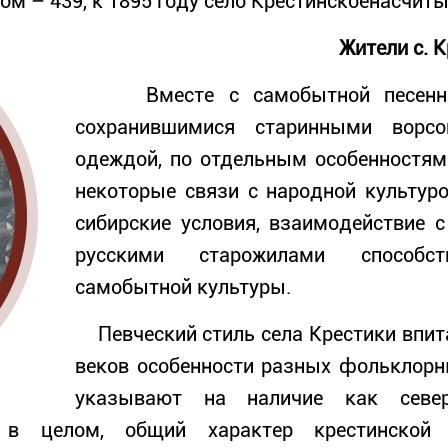
ком – 439, к 1895 году село Крестинскоенасчит
Жители с. 
Вместе с самобытной песенной 
сохранившимися старинными ворс
одеждой, по отдельным особенностя
некоторые связи с народной культур
сибирские условия, взаимодействие 
русскими старожилами способс
самобытной культуры.
Певческий стиль села Крестики впита
веков особенности разных фольклорн
указывают на наличие как север
 в целом, общий характер крестинской 