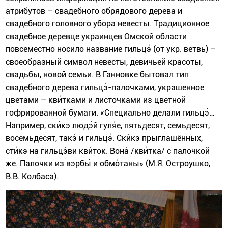
атрибутов – свадебного обрядового дерева и
свадебного головного убора невесты. Традиционное
свадебное деревце украинцев Омской области
повсеместно носило название гильцэ́ (от укр. ветвь) –
своеобразный символ невесты, девичьей красоты,
свадьбы, новой семьи. В Ганновке бытовал тип
свадебного дерева гильцэ́-палочками, украшенное
цветами – кви́тками и листочками из цветной
гофрированной бумаги. «Специально делали гильцэ́…
Например, ски́кэ людэ́й гуля́е, пятьдесят, семьдесят,
восемьдесят, такэ́ и гильцэ́. Ски́кэ прыглашённых,
сти́кэ на гильцэ́ви кви́ток. Вона́ /кви́тка/ с палочкой
же. Палочки из вэрбы́ и обмо́таны» (М.Я. Остроушко,
В.В. Колбаса).