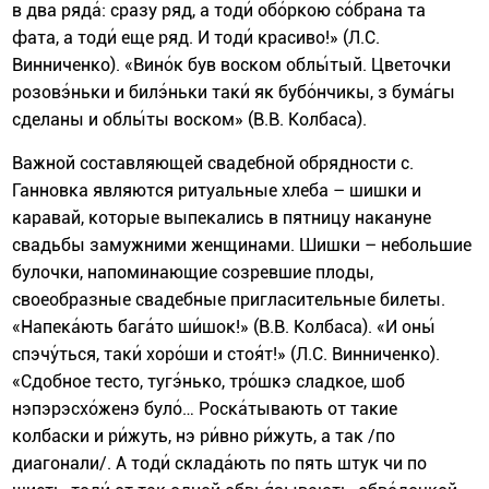
в два ряда́: сразу ряд, а тоди́ обо́ркою со́брана та
фата, а тоди́ еще ряд. И тоди́ красиво!» (Л.С.
Винниченко). «Вино́к був воском облы́тый. Цветочки
розовэ́ньки и билэ́ньки таки́ як бубо́нчикы, з бума́гы
сделаны и облы́ты воском» (В.В. Колбаса).
Важной составляющей свадебной обрядности с.
Ганновка являются ритуальные хлеба – шишки и
каравай, которые выпекались в пятницу накануне
свадьбы замужними женщинами. Шишки – небольшие
булочки, напоминающие созревшие плоды,
своеобразные свадебные пригласительные билеты.
«Напека́ють бага́то ши́шок!» (В.В. Колбаса). «И оны́
спэчу́ться, таки́ хоро́ши и стоя́т!» (Л.С. Винниченко).
«Сдобное тесто, тугэ́нько, тро́шкэ сладкое, шоб
нэпэрэсхо́женэ було́… Роска́тывають от такие
колбаски и ри́жуть, нэ ри́вно ри́жуть, а так /по
диагонали/. А тоди́ склада́ють по пять штук чи по