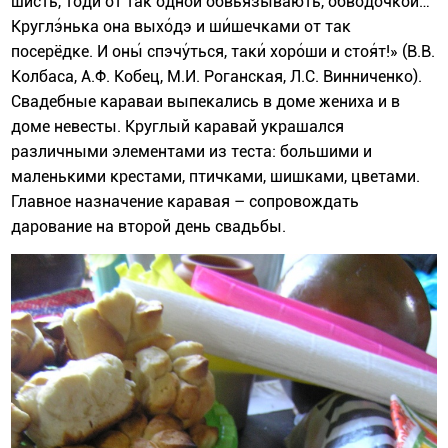
шисть, тоди́ от так одной обвья́зывають, обво́дочкой…
Круглэ́нька она выхо́дэ и ши́шечками от так
посерёдке. И оны́ спэчу́ться, таки́ хоро́ши и стоя́т!» (В.В.
Колбаса, А.Ф. Кобец, М.И. Роганская, Л.С. Винниченко).
Свадебные караваи выпекались в доме жениха и в
доме невесты. Круглый каравай украшался
различными элементами из теста: большими и
маленькими крестами, птичками, шишками, цветами.
Главное назначение каравая – сопровождать
дарование на второй день свадьбы.