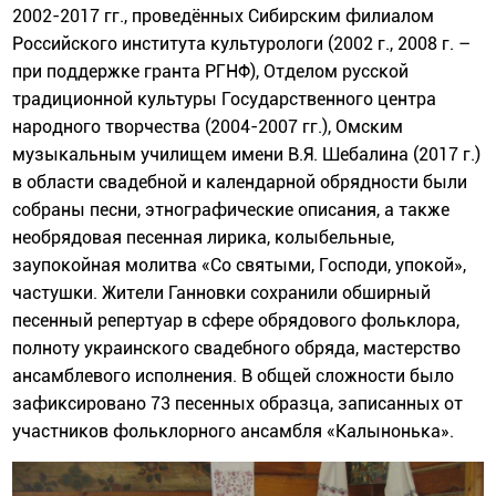
2002-2017 гг., проведённых Сибирским филиалом
Российского института культурологи (2002 г., 2008 г. –
при поддержке гранта РГНФ), Отделом русской
традиционной культуры Государственного центра
народного творчества (2004-2007 гг.), Омским
музыкальным училищем имени В.Я. Шебалина (2017 г.)
в области свадебной и календарной обрядности были
собраны песни, этнографические описания, а также
необрядовая песенная лирика, колыбельные,
заупокойная молитва «Со святыми, Господи, упокой»,
частушки. Жители Ганновки сохранили обширный
песенный репертуар в сфере обрядового фольклора,
полноту украинского свадебного обряда, мастерство
ансамблевого исполнения. В общей сложности было
зафиксировано 73 песенных образца, записанных от
участников фольклорного ансамбля «Калынонька».