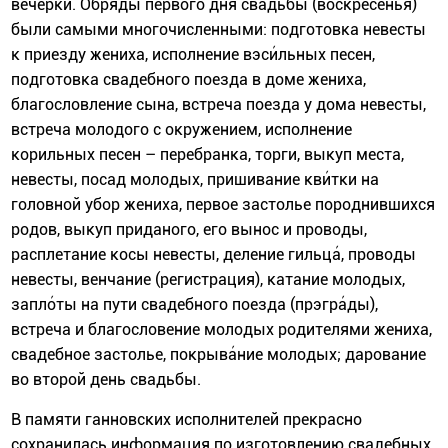
вечёрки. Обряды первого дня свадьбы (воскресенья)
были самыми многочисленными: подготовка невесты
к приезду жениха, исполнение вэси́льных песен,
подготовка свадебного поезда в доме жениха,
благословление сына, встреча поезда у дома невесты,
встреча молодого с окружением, исполнение
корильных песен – перебранка, торги, выкуп места,
невесты, посад молодых, пришивание кви́тки на
головной убор жениха, первое застолье породнившихся
родов, выкуп приданого, его вынос и проводы,
расплетание косы невесты, деление гильца́, проводы
невесты, венчание (регистрация), катание молодых,
запло́ты на пути свадебного поезда (прэгра́ды),
встреча и благословение молодых родителями жениха,
свадебное застолье, покрыва́ние молодых; дарование
во второй день свадьбы.
В памяти ганновских исполнителей прекрасно
сохранилась информация по изготовлению свадебных