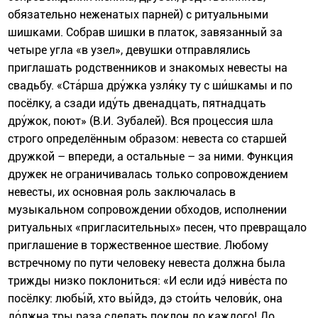
обязательно неженатых парней) с ритуальными
шишками. Собрав шишки в платок, завязанный за
четыре угла «в узел», девушки отправлялись
приглашать родственников и знакомых невесты на
свадьбу. «Ста́рша дру́жка узля́ку ту с ши́шкамы и по
посёлку, а сзади иду́ть двенадцать, пятнадцать
дру́жок, поют» (В.И. Зубалей). Вся процессия шла
строго определённым образом: невеста со старшей
дружкой – впереди, а остальные – за ними. Функция
дружек не ограничивалась только сопровождением
невесты, их основная роль заключалась в
музыкальном сопровождении обходов, исполнении
ритуальных «пригласительных» песен, что превращало
приглашение в торжественное шествие. Любому
встречному по пути человеку невеста должна была
трижды низко поклониться: «И если идэ́ ниве́ста по
посёлку: любы́й, хто вы́йдэ, дэ стои́ть челови́к, она
до́лжна тры раза сделать поклон до каждого! До