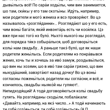
дывы́лысь всё! По сара́и ходы́лы, чим вин занимается,
шо там, ски́кы у его там скоты́ны. Иду́ть, например,
мои родители и мого́ жениха и всэ провэря́ют. Во цэ
называлось «розгля́данни»… Розгляда́ют шо у его есть,
чим воны́ бага́ти, яки́й инвэнта́рь есть чи коси́лка. Цэ
вже при нас того́ нэ було́. Ныхто́ ныкого́ ны розгляда́л,
для порядка ти́кэ собыра́лыся, шоб договоры́ться
колы́ нам свадьбу… А раньше такэ́ було́, ще як наши
родители жены́лысь. Если родителям нэ понра́вывся
жених, хочь ты и хочешь за иво́ замуж, роздывы́лыся,
що вин ны хозяин, шо в иво́ там сара́и грязно, що вин
ныкуда́шний, завэрта́ют назад дочку! Во цэ воны́
согласны пожены́ться, родители ны согла́сни, и всё, и
кончилось, свадьбы ныяко́й ны гуляют!..
Нипидходя́щий! А тоди́ договоря́ються колы́ свадьбу
гулять. На розгля́даны сходы́ли, побала́кали:
«Давайтэ, например, на якэ́ число…» А тоди́ начинають
ти соби́ гото́выться, ти соби́ гото́выться» (А.П.