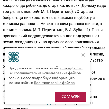
каждого: до ребёнка, до старыка́, до всих! Доны́зу надо
той делать поклон!» (А.П. Перетятько). «Старший
боя́рын, цэ вин хо́дэ тоже с ши́шкамы в субботу с
женихом разносят… Нивеста своим разно́сэ шишки, а
жених – своим» (А.П. Перетятько, В.И. Зубалей). Песни
приглашений подразделяются на две подгруппы: а)
песни-ожидания (т.к. во время самого приглашения
невеста входила в дом со старшей дружкой, остальные
дружки оставались ждать за оградой, исполняя песни,
в тексте которых содержится шуточное недовольство
от долгого ожидания): «Ой, докы
[2]
же мы тут
Продолжая использовать сайт
omsk-gcnt.ru
стоятымым», «Ой, забарна
[3]
та молода наша»; б)
Вы соглашаетесь на использование файлов
cookie. Более подробную информацию
песни, завершавшие обходы и оформлявшие переход к
можно найти в
Политике cookie файлов
следующему свадебному этапу – вэчеры́нам (в
содержании – с обращением к матери невесты,
которая должна была пригласить дружек в дом на
СОГЛАСЕН
застолье): «Ой, матинко
[4]
й утко», «Ой, уже ж мы
находылыся».