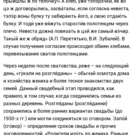
прыйшлы́ ж по тёлочку!» А хлеб, уже тэпэ́рэчки, як во
цэ ж договоры́лись, засва́талы, если согласна невеста,
тэпэ́р воны́ булку ту забира́ють його́, а свою отдаю́ть
булку. И тоди́ уже вя́жуть старости́в полотенцем через
плечо. Невеста дожна́ повяза́ть в цэй же самый вэ́чир.
Такы́й же ж обряд» (А.П. Перетятько, В.И. Зубалей). В
случае получения согласия происходил обмен хлебами,
перевязывание сватов полотенцами.
Через неделю после сватовства, реже – на следующий
день, «гу́кали на розгля́даны» – обычай осмотра дома
и хозяйства жениха и более тесное знакомство двух
семей. Данный свадебный этап проводился, как
правило, в том случае, когда соединялись семьи из
разных деревень. Розгля́даны (розгля́данни)
сохранились в более ранних вариантах свадьбы (до
1930-х гг.) или могли соединяться со сговором. Запо́й
(сго́вор) – определение сроков свадьбы и прочих
договоренностей. «Родители иду́ть до жениха. Раньше