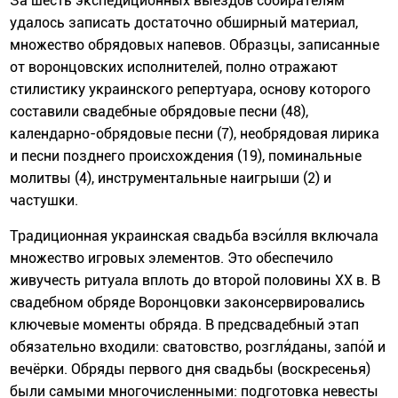
За шесть экспедиционных выездов собирателям
удалось записать достаточно обширный материал,
множество обрядовых напевов. Образцы, записанные
от воронцовских исполнителей, полно отражают
стилистику украинского репертуара, основу которого
составили свадебные обрядовые песни (48),
календарно-обрядовые песни (7), необрядовая лирика
и песни позднего происхождения (19), поминальные
молитвы (4), инструментальные наигрыши (2) и
частушки.
Традиционная украинская свадьба вэси́лля включала
множество игровых элементов. Это обеспечило
живучесть ритуала вплоть до второй половины XX в. В
свадебном обряде Воронцовки законсервировались
ключевые моменты обряда. В предсвадебный этап
обязательно входили: сватовство, розгля́даны, запо́й и
вечёрки. Обряды первого дня свадьбы (воскресенья)
были самыми многочисленными: подготовка невесты