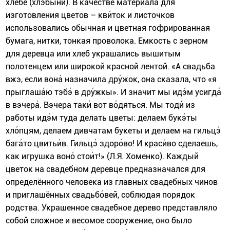
хлебе (хлэбы́ни). В качестве материала для
изготовления цветов – кви́ток и листочков
использовались обычная и цветная гофрированная
бумага, нитки, тонкая проволока. Емкость с зерном
для деревца или хлеб украшались вышитым
полотенцем или широкой красной лентой. «А свадьба
вжэ, если вона́ назначила дру́жок, она сказала, что «я
прыглаша́ю тэбэ́ в дру́жкы». И значит мы идэ́м усигда́
в вэчера́. Вэчера таки́ вот во́дяться. Мы тоди́́ из
работы идэ́м туда делать цветы: делаем букэ́ты
хло́пцям, делаем дивчатам букеты и делаем на гильцэ́
бага́то цвитьи́в. Гильцэ́ здоро́во! И краси́во сделаешь,
как игрушка воно́ стои́т!» (Л.Я. Хоменко). Каждый
цветок на свадебном деревце предназначался для
определённого человека из главных свадебных чинов
и приглашённых свадьбо́вей, соблюдая порядок
родства. Украшенное свадебное дерево представляло
собой сложное и весомое сооружение, оно было