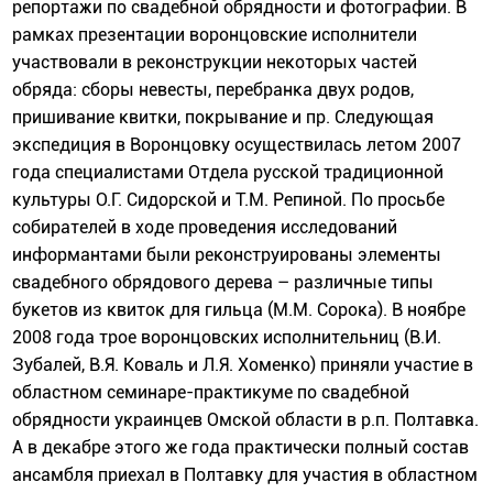
репортажи по свадебной обрядности и фотографии. В
рамках презентации воронцовские исполнители
участвовали в реконструкции некоторых частей
обряда: сборы невесты, перебранка двух родов,
пришивание квитки, покрывание и пр. Следующая
экспедиция в Воронцовку осуществилась летом 2007
года специалистами Отдела русской традиционной
культуры О.Г. Сидорской и Т.М. Репиной. По просьбе
собирателей в ходе проведения исследований
информантами были реконструированы элементы
свадебного обрядового дерева – различные типы
букетов из квиток для гильца (М.М. Сорока). В ноябре
2008 года трое воронцовских исполнительниц (В.И.
Зубалей, В.Я. Коваль и Л.Я. Хоменко) приняли участие в
областном семинаре-практикуме по свадебной
обрядности украинцев Омской области в р.п. Полтавка.
А в декабре этого же года практически полный состав
ансамбля приехал в Полтавку для участия в областном