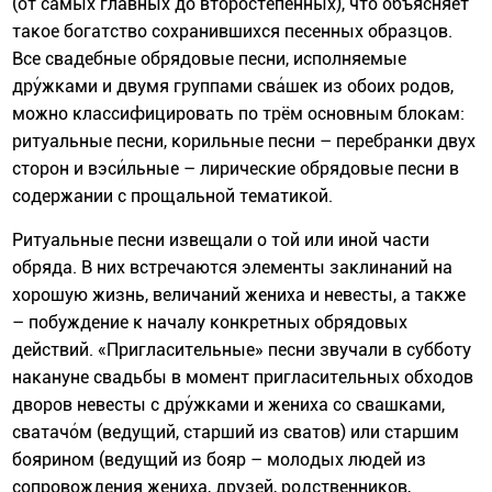
(от самых главных до второстепенных), что объясняет
такое богатство сохранившихся песенных образцов.
Все свадебные обрядовые песни, исполняемые
дру́жками и двумя группами сва́шек из обоих родов,
можно классифицировать по трём основным блокам:
ритуальные песни, корильные песни – перебранки двух
сторон и вэси́льные – лирические обрядовые песни в
содержании с прощальной тематикой.
Ритуальные песни извещали о той или иной части
обряда. В них встречаются элементы заклинаний на
хорошую жизнь, величаний жениха и невесты, а также
– побуждение к началу конкретных обрядовых
действий. «Пригласительные» песни звучали в субботу
накануне свадьбы в момент пригласительных обходов
дворов невесты с дру́жками и жениха со свашками,
сватачо́м (ведущий, старший из сватов) или старшим
боярином (ведущий из бояр – молодых людей из
сопровождения жениха, друзей, родственников,