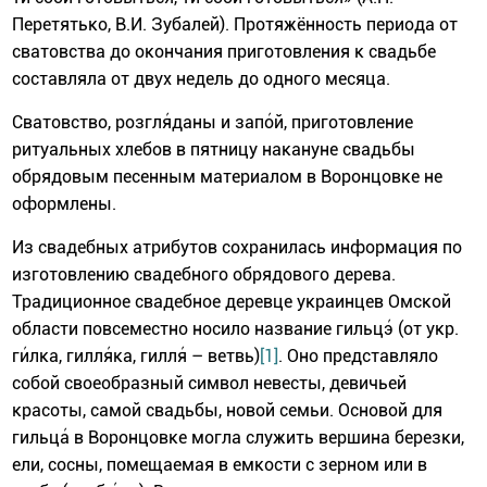
Перетятько, В.И. Зубалей). Протяжённость периода от
сватовства до окончания приготовления к свадьбе
составляла от двух недель до одного месяца.
Сватовство, розгля́даны и запо́й, приготовление
ритуальных хлебов в пятницу накануне свадьбы
обрядовым песенным материалом в Воронцовке не
оформлены.
Из свадебных атрибутов сохранилась информация по
изготовлению свадебного обрядового дерева.
Традиционное свадебное деревце украинцев Омской
области повсеместно носило название гильцэ́ (от укр.
ги́лка, гилля́ка, гилля́ – ветвь)
[1]
. Оно представляло
собой своеобразный символ невесты, девичьей
красоты, самой свадьбы, новой семьи. Основой для
гильца́ в Воронцовке могла служить вершина березки,
ели, сосны, помещаемая в емкости с зерном или в