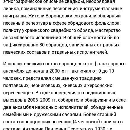
этнографическое описание свадьбы, необрядовая
лирика, поминальные песнопения, инструментальные
наигрыши. Жители Воронцовки сохранили обширный
песенный репертуар в сфере обрядового фольклора,
полноту украинского свадебного обряда, мастерство
ансамблевого исполнения. В общей сложности было
зафиксировано 80 образцов, записанных от разных
певческих составов и отдельных исполнителей.
Исполнительский состав воронцовского фольклорного
ансамбля до начала 2000-х гг. включал от 9 до 10
человек, представлял смешанную традицию
полтавских, черниговских, киевских и херсонских
переселенцев. В ходе проведения экспедиционных
выездов в 2006-2009 гг. собиратели обнаружили в селе
два ансамбля народных исполнителей, объединенные
семейными и дружескими связями. Более старший
состав воронцовских песенниц (4 человека) записан в
составе: Антонина Павловна Перетятько, 1930 г.р.