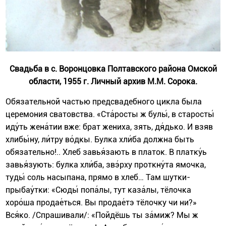
Свадьба в с. Воронцовка Полтавского района Омской
области, 1955 г. Личный архив М.М. Сорока.
Обязательной частью предсвадебного цикла была
церемония сватовства. «Ста́росты ж булы́, в старосты́
иду́ть жена́тии вже: брат жениха, зять, дя́дько. И взяв
хлибы́ну, ли́тру во́дкы. Булка хли́ба должна быть
обязательно!.. Хлеб завья́зають в платок. В платку́ь
завья́зують: булка хли́ба, звэ́рху проткну́та ямочка,
туды́ соль насыпана, прямо в хлеб… Там шутки-
прыбау́тки: «Сюды́ попа́лы, тут каза́лы, тёлочка
хоро́ша продае́ться. Вы продае́тэ тёлочку чи ни?»
Вся́ко. /Спрашивали/: «Пойдёшь ты за́миж? Мы ж