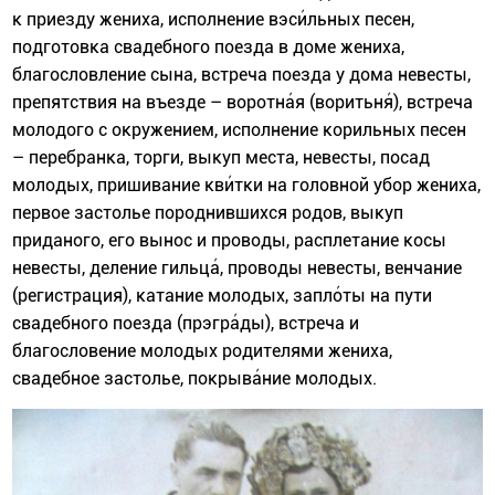
к приезду жениха, исполнение вэси́льных песен,
подготовка свадебного поезда в доме жениха,
благословление сына, встреча поезда у дома невесты,
препятствия на въезде – воротна́я (воритьня́), встреча
молодого с окружением, исполнение корильных песен
– перебранка, торги, выкуп места, невесты, посад
молодых, пришивание кви́тки на головной убор жениха,
первое застолье породнившихся родов, выкуп
приданого, его вынос и проводы, расплетание косы
невесты, деление гильца́, проводы невесты, венчание
(регистрация), катание молодых, запло́ты на пути
свадебного поезда (прэгра́ды), встреча и
благословение молодых родителями жениха,
свадебное застолье, покрыва́ние молодых.