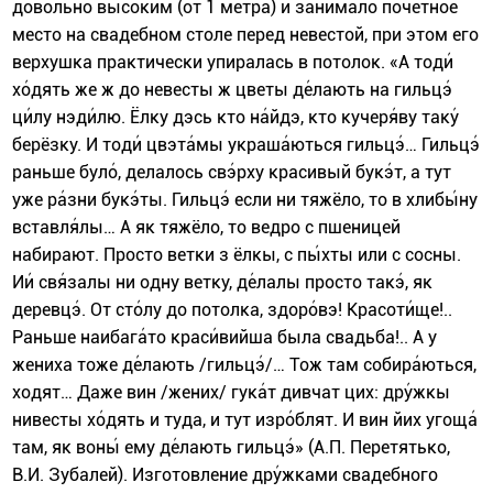
довольно высоким (от 1 метра) и занимало почетное
место на свадебном столе перед невестой, при этом его
верхушка практически упиралась в потолок. «А тоди́
хо́дять же ж до невесты ж цветы де́лають на гильцэ́
ци́лу нэди́лю. Ёлку дэсь кто на́йдэ, кто кучеря́ву таку́
берёзку. И тоди́ цвэта́мы украша́ються гильцэ́… Гильцэ́
раньше було́, делалось свэ́рху красивый букэ́т, а тут
уже ра́зни букэ́ты. Гильцэ́ если ни тяжёло, то в хлибы́ну
вставля́лы… А як тяжёло, то ведро с пшеницей
набирают. Просто ветки з ёлкы, с пы́хты или с сосны.
Ии́ свя́залы ни одну ветку, де́лалы просто такэ́, як
деревцэ́. От сто́лу до потолка, здоро́вэ! Красоти́ще!..
Раньше наибага́то краси́вийша была свадьба!.. А у
жениха тоже де́лають /гильцэ́/… Тож там собира́ються,
ходят… Даже вин /жених/ гука́т дивчат цих: дру́жкы
нивесты хо́дять и туда, и тут изро́блят. И вин йих угоща́
там, як воны́ ему де́лають гильцэ́» (А.П. Перетятько,
В.И. Зубалей). Изготовление дру́жками свадебного