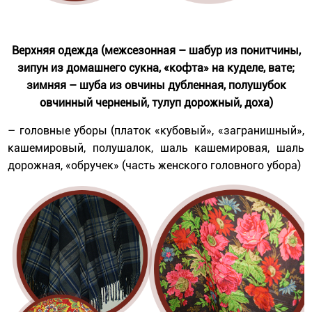
Верхняя одежда (межсезонная – шабур из понитчины,
зипун из домашнего сукна, «кофта» на куделе, вате;
зимняя – шуба из овчины дубленная, полушубок
овчинный черненый, тулуп дорожный, доха)
– головные уборы (платок «кубовый», «загранишный»,
кашемировый, полушалок, шаль кашемировая, шаль
дорожная, «обручек» (часть женского головного убора)