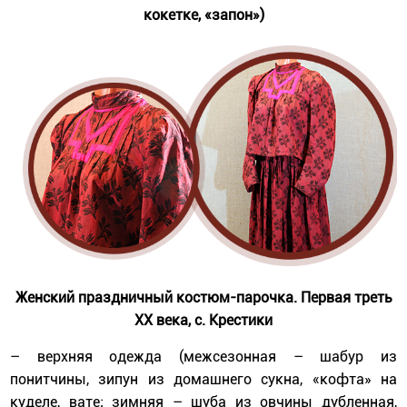
кокетке, «запон»)
Женский праздничный костюм-парочка. Первая треть
ХХ века, с. Крестики
– верхняя одежда (межсезонная – шабур из
понитчины, зипун из домашнего сукна, «кофта» на
куделе, вате; зимняя – шуба из овчины дубленная,