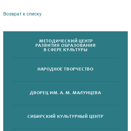
Возврат к списку
МЕТОДИЧЕСКИЙ ЦЕНТР
РАЗВИТИЯ ОБРАЗОВАНИЯ
В СФЕРЕ КУЛЬТУРЫ
НАРОДНОЕ
ТВОРЧЕСТВО
Продолжая использовать сайт
omsk-gcnt.ru
Вы соглашаетесь на использование файлов
ДВОРЕЦ
ИМ. А. М. МАЛУНЦЕВА
cookie. Более подробную информацию
можно найти в
Политике cookie файлов
СОГЛАСЕН
СИБИРСКИЙ
КУЛЬТУРНЫЙ ЦЕНТР