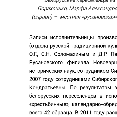
Белорусские переселенцы из 
Порахонько, Марфа Александро
(справа) – местная «русановская»
Записи исполнительницы произво
(отдела русской традиционной кул
О.Г., С.Н. Соломахиным и Д.Р. 
Русановского филиала Нововарш
исторических наук, сотрудником Си
2007 году сотрудниками Сибирско
Кондратьевны. По результатам 
белорусских переселенцев в исп
«хрестьбинные», календарно-обря
всего 42 образца. В 2011 году рас