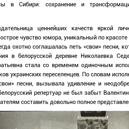
усы в Сибири: сохранение и трансформаци
дательница ценнейших качеств яркой лич
 острое чувство юмора, уникальный по красоте т
гда охотно соглашалась петь «свои» песни, 
ния в белорусской деревне Николаевка Седе
ратьевна стала со временем одиночным испо
ов украинских переселенцев. По словам испол
свои» песни, вызывала удивление и неодобр
белорусский репертуар не был забыт Валентин
рателям составить довольно полное представле