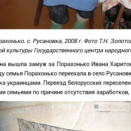
хонько. с. Русановка, 2008 г. Фото Т.Н. Золото
й культуры Государственного центра народног
на вышла замуж за Порахонько Ивана Харитон
оду семья Порахонько переехала в село Русано
ека украинцами. Переезд белорусских переселе
и семьями по причине отсутствия заработков, 