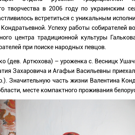
го творчества в 2006 году по украинским с
стливилось встретиться с уникальным исполни
 Кондратьевной. Успеху работы собирателей в
ного центра традиционной культуры Гальков
ателей при поиске народных певцов.
 (дев. Артюхова) – уроженка с. Весницк Ушачс
тия Захаровича и Агафьи Васильевны приехал
.р.). Значительную часть жизни Валентина Кон
бласти, месте компактного проживания белорус