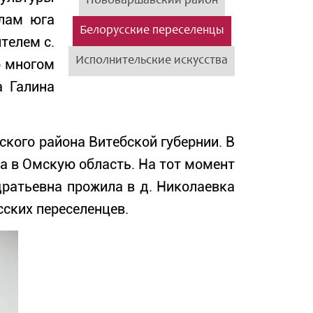
Нововаршавский район
елам юга
Белорусские переселенцы
телем с.
Исполнительские искусства
о многом
а Галина
кого района Витебской губернии. В
а в Омскую область. На тот момент
дратьевна прожила в д. Николаевка
ских переселенцев.