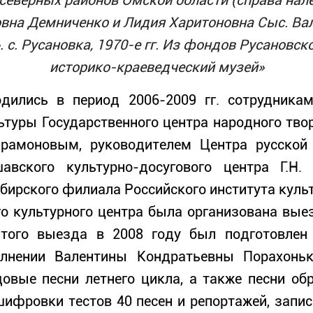
северных районов Омской области (справа нал
вна Демниченко и Лидия Харитоновна Сыс. Ва
. с. Русановка, 1970-е гг. Из фондов Русанов
историко-краеведческий музей»
дились в период 2006-2009 гг. сотрудникам
ьтуры Государственного центра народного твор
Парамоновым, руководителем Центра русской
авского культурно-досугового центра Г.Н.
бирского филиала Российского института культур
го культурного центра была организована вые
этого выезда в 2008 году был подготовлен
олнении Валентины Кондратьевны Порахоньк
довые песни летнего цикла, а также песни об
шифровки тестов 40 песен и репортажей, запис