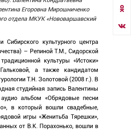
ево): Валентина Кондратьевна
лентина Егоровна Мирошниченко
ского отдела МКУК «Нововаршавский
и Сибирского культурного центра
чества) – Репиной Т.М., Сидорской
 традиционной культуры «Истоки»
 Гальковой, а также кандидатом
ологии Т.Н. Золотовой (2008 г.). В
здная студийная запись Валентины
 аудио альбом «Обрядовые песни
о», в который вошли свадебные,
рядовой игры «Женитьба Тярешки»,
анных от В.К. Порахонько, вошли в